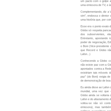
um pacto com o golpe ar
uma emissora de TV, e à
Complementando, diz a Ve
sim", endossa o diretor
uma história que, por coi
Esse era o ponto exato d
Globo só respeita panca
dos subservientes, e
Entretanto, apostando 
poder de negociação, Ed
o Boni (Vice-presidente
que Record e Globo não
Lafon...)
Conhecendo a Globo com
não existe paz com a Gl
apontados contra a Rede 
existiriam tais mísseis
paz" (do Boni) exigia d
de demonstração de boa 
Eu ainda disse ao Lafon q
mundial, uma vez que -
Globo ainda se voltaria 
Lafon e do afastamento d
voltou-se não só con
emissora), mas também 