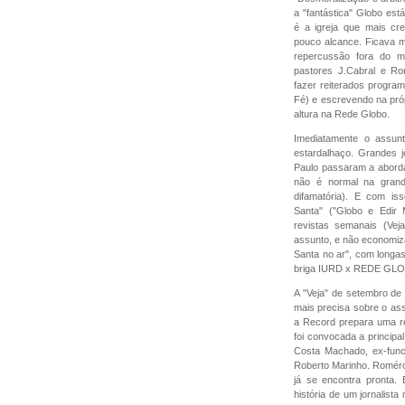
a "fantástica" Globo est
é a igreja que mais cr
pouco alcance. Ficava mu
repercussão fora do me
pastores J.Cabral e R
fazer reiterados progra
Fé) e escrevendo na pró
altura na Rede Globo.
Imediatamente o assun
estardalhaço. Grandes j
Paulo passaram a aborda
não é normal na gran
difamatória). E com is
Santa" ("Globo e Edir 
revistas semanais (Vej
assunto, e não economiza
Santa no ar", com longas
briga IURD x REDE GL
A "Veja" de setembro de 
mais precisa sobre o ass
a Record prepara uma re
foi convocada a principa
Costa Machado, ex-funci
Roberto Marinho. Roméro
já se encontra pronta.
história de um jornalista