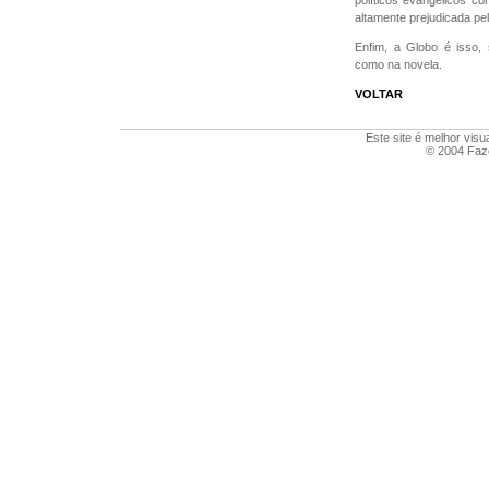
políticos evangélicos co
altamente prejudicada pel
Enfim, a Globo é isso,
como na novela.
VOLTAR
Este site é melhor visu
© 2004 Faze