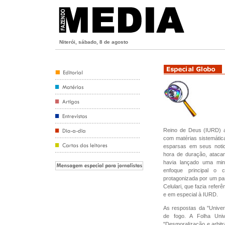
Niterói, sábado, 8 de agosto
Reino de Deus (IURD) a
com matérias sistemática
esparsas em seus notic
hora de duração, ataca
havia lançado uma min
enfoque principal o c
protagonizada por um pas
Celulari, que fazia refer
e em especial à IURD.
As respostas da "Univer
de fogo. A Folha Univ
"Desmoralização e arbitr