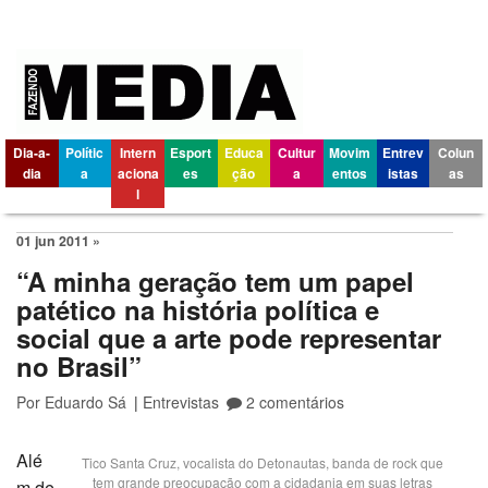
Dia-a-
Polític
Intern
Esport
Educa
Cultur
Movim
Entrev
Colun
dia
a
aciona
es
ção
a
entos
istas
as
l
01 jun 2011 »
“A minha geração tem um papel
patético na história política e
social que a arte pode representar
no Brasil”
Por
Eduardo Sá
|
Entrevistas
2 comentários
Alé
Tico Santa Cruz, vocalista do Detonautas, banda de rock que
tem grande preocupação com a cidadania em suas letras
m de