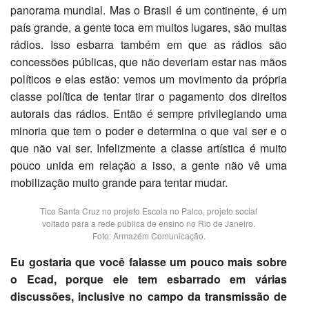
panorama mundial. Mas o Brasil é um continente, é um
país grande, a gente toca em muitos lugares, são muitas
rádios. Isso esbarra também em que as rádios são
concessões públicas, que não deveriam estar nas mãos
políticos e elas estão: vemos um movimento da própria
classe política de tentar tirar o pagamento dos direitos
autorais das rádios. Então é sempre privilegiando uma
minoria que tem o poder e determina o que vai ser e o
que não vai ser. Infelizmente a classe artística é muito
pouco unida em relação a isso, a gente não vê uma
mobilização muito grande para tentar mudar.
Tico Santa Cruz no projeto Escola no Palco, projeto social
voltado para a rede pública de ensino no Rio de Janeiro.
Foto: Armazém Comunicação.
Eu gostaria que você falasse um pouco mais sobre
o Ecad, porque ele tem esbarrado em várias
discussões, inclusive no campo da transmissão de