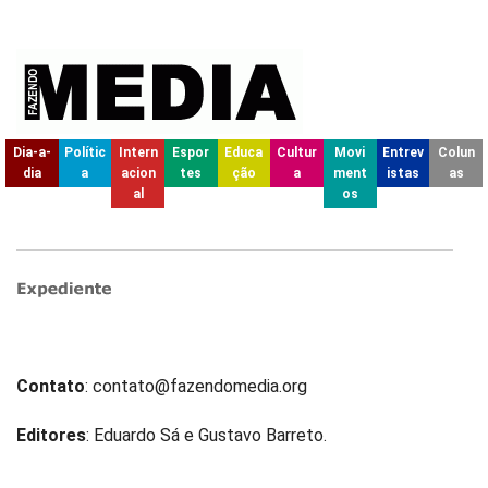
Dia-a-
Polític
Intern
Espor
Educa
Cultur
Movi
Entrev
Colun
dia
a
acion
tes
ção
a
ment
istas
as
al
os
Contato
:
contato@fazendomedia.org
Editores
: Eduardo Sá e Gustavo Barreto.