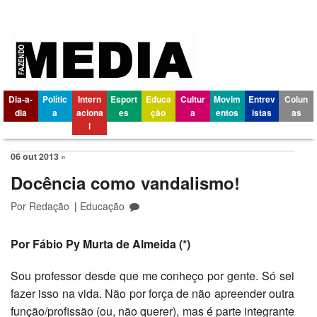
Dia-a-
Polític
Intern
Esport
Educa
Cultur
Movim
Entrev
Colun
dia
a
aciona
es
ção
a
entos
istas
as
l
06 out 2013 »
Docência como vandalismo!
Por
Redação
|
Educação
Por Fábio Py Murta de Almeida (*)
Sou professor desde que me conheço por gente. Só sei
fazer isso na vida. Não por força de não apreender outra
função/profissão (ou, não querer), mas é parte integrante