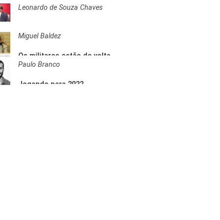
congelada há 20 anos
Leonardo de Souza Chaves
Miguel Baldez
Os militares estão de volta,
mas um tanto assustados
Paulo Branco
Jogando para 2022