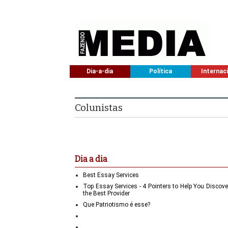
Dia-a-dia
Política
Internac
Colunistas
Dia a dia
Best Essay Services
Top Essay Services - 4 Pointers to Help You Discove
the Best Provider
Que Patriotismo é esse?