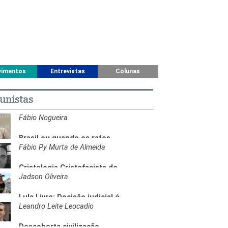
imentos
Entrevistas
Colunas
unistas
Fábio Nogueira
Brasil ou quando os ratos
abandonam o barco
Fábio Py Murta de Almeida
Cristologia Cristofacista de
Bolsonaro
Jadson Oliveira
Lula Livre: Decisão judicial é
construída a partir de
Leandro Leite Leocadio
manchete da Globo
Descoberta civilização