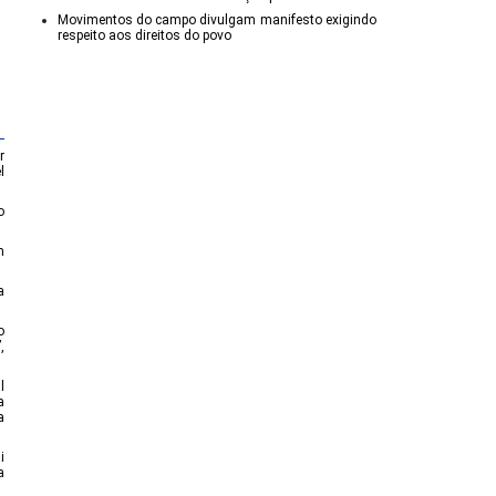
Movimentos do campo divulgam manifesto exigindo
respeito aos direitos do povo
r
l
o
m
a
o
,
l
a
a
i
a