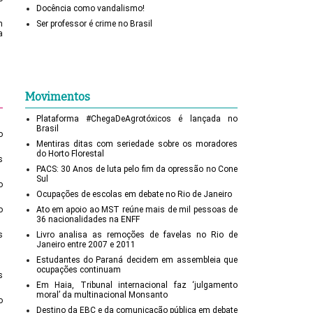
Docência como vandalismo!
m
Ser professor é crime no Brasil
a
Movimentos
Plataforma #ChegaDeAgrotóxicos é lançada no
Brasil
o
Mentiras ditas com seriedade sobre os moradores
do Horto Florestal
s
PACS: 30 Anos de luta pelo fim da opressão no Cone
Sul
o
Ocupações de escolas em debate no Rio de Janeiro
o
Ato em apoio ao MST reúne mais de mil pessoas de
36 nacionalidades na ENFF
s
Livro analisa as remoções de favelas no Rio de
Janeiro entre 2007 e 2011
Estudantes do Paraná decidem em assembleia que
ocupações continuam
s
Em Haia, Tribunal internacional faz ‘julgamento
moral’ da multinacional Monsanto
o
Destino da EBC e da comunicação pública em debate