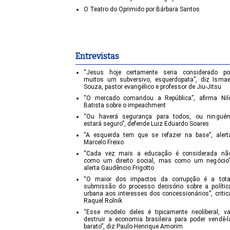
O Teatro do Oprimido por Bárbara Santos
Entrevistas
“Jesus hoje certamente seria considerado po
muitos um subversivo, esquerdopata”, diz Ismae
Souza, pastor evangélico e professor de Jiu-Jitsu
“O mercado comandou a República”, afirma Nil
Batista sobre o impeachment
“Ou haverá segurança para todos, ou ningué
estará seguro”, defende Luiz Eduardo Soares
“A esquerda tem que se refazer na base”, alert
Marcelo Freixo
“Cada vez mais a educação é considerada nã
como um direito social, mas como um negócio”
alerta Gaudêncio Frigotto
“O maior dos impactos da corrupção é a tota
submissão do processo decisório sobre a polític
urbana aos interesses dos concessionários”, critic
Raquel Rolnik
“Esse modelo deles é tipicamente neoliberal, va
destruir a economia brasileira para poder vendê-l
barato”, diz Paulo Henrique Amorim