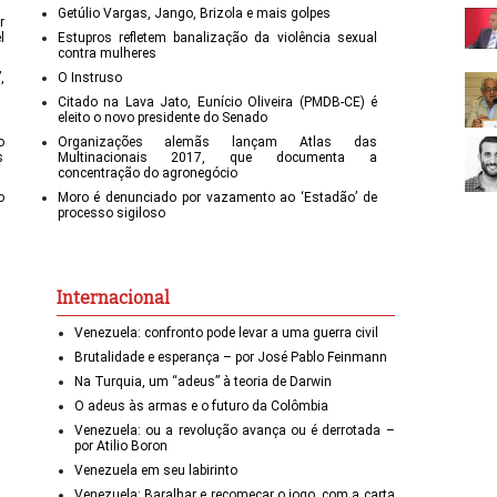
Getúlio Vargas, Jango, Brizola e mais golpes
r
l
Estupros refletem banalização da violência sexual
contra mulheres
,
O Instruso
Citado na Lava Jato, Eunício Oliveira (PMDB-CE) é
eleito o novo presidente do Senado
o
Organizações alemãs lançam Atlas das
s
Multinacionais 2017, que documenta a
concentração do agronegócio
o
Moro é denunciado por vazamento ao ‘Estadão’ de
processo sigiloso
Internacional
Venezuela: confronto pode levar a uma guerra civil
Brutalidade e esperança – por José Pablo Feinmann
Na Turquia, um “adeus” à teoria de Darwin
O adeus às armas e o futuro da Colômbia
Venezuela: ou a revolução avança ou é derrotada –
por Atilio Boron
Venezuela em seu labirinto
Venezuela: Baralhar e recomeçar o jogo, com a carta