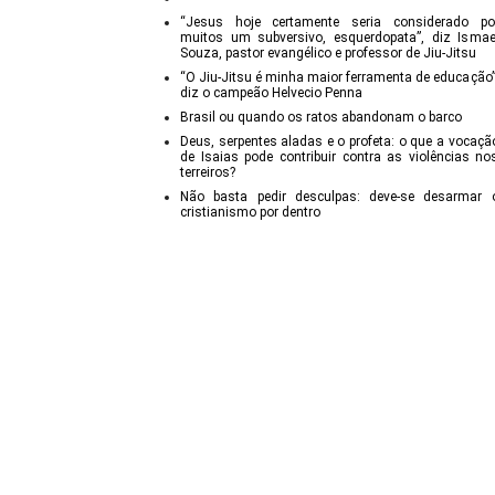
“Jesus hoje certamente seria considerado po
muitos um subversivo, esquerdopata”, diz Ismae
Souza, pastor evangélico e professor de Jiu-Jitsu
“O Jiu-Jitsu é minha maior ferramenta de educação”
diz o campeão Helvecio Penna
Brasil ou quando os ratos abandonam o barco
Deus, serpentes aladas e o profeta: o que a vocaçã
de Isaias pode contribuir contra as violências no
terreiros?
Não basta pedir desculpas: deve-se desarmar 
cristianismo por dentro