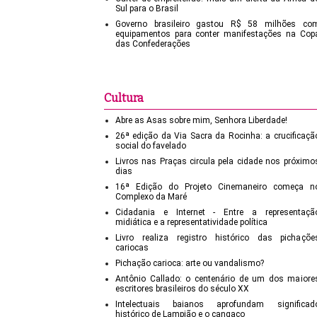
Sul para o Brasil
Governo brasileiro gastou R$ 58 milhões co
equipamentos para conter manifestações na Cop
das Confederações
Cultura
Abre as Asas sobre mim, Senhora Liberdade!
26ª edição da Via Sacra da Rocinha: a crucificaçã
social do favelado
Livros nas Praças circula pela cidade nos próximo
dias
16ª Edição do Projeto Cinemaneiro começa n
Complexo da Maré
Cidadania e Internet - Entre a representaçã
midiática e a representatividade política
Livro realiza registro histórico das pichaçõe
cariocas
Pichação carioca: arte ou vandalismo?
Antônio Callado: o centenário de um dos maiore
escritores brasileiros do século XX
Intelectuais baianos aprofundam significad
histórico de Lampião e o cangaço