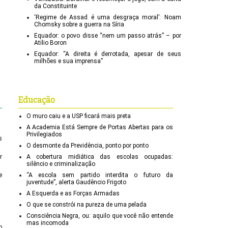
da Constituinte
‘Regime de Assad é uma desgraça moral’: Noam
Chomsky sobre a guerra na Síria
Equador: o povo disse “nem um passo atrás” – por
Atilio Boron
Equador: “A direita é derrotada, apesar de seus
milhões e sua imprensa”
Educação
O muro caiu e a USP ficará mais preta
A Academia Está Sempre de Portas Abertas para os
Privilegiados
s
O desmonte da Previdência, ponto por ponto
r
A cobertura midiática das escolas ocupadas:
silêncio e criminalização
e
“A escola sem partido interdita o futuro da
juventude”, alerta Gaudêncio Frigoto
A Esquerda e as Forças Armadas
O que se constrói na pureza de uma pelada
Consciência Negra, ou: aquilo que você não entende
mas incomoda
o