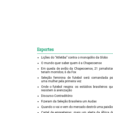
Esportes
Lições do “Atletiba” contra o monopólio da Globo
O mundo quer saber quem é a Chapecoense
Em queda de avião da Chapecoense, 21 jornalista
teriam morridos; 6 da Fox
Seleção feminina de futebol será comandada po
uma mulher pela primeira vez
Onde o futebol respira: os estádios brasileiros qu
resistem à arenização
Discurso Contraditório
Fizeram da Seleção Brasileira um Audax
Quando o vai e vem do mercado destrói uma paixão
Cartel de empreiteiras: mais um alerta da África d