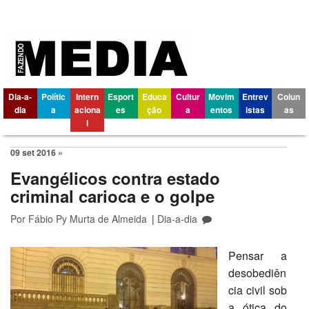
Dia-a-
Polític
Intern
Esport
Educa
Cultur
Movim
Entrev
Colun
dia
a
aciona
es
ção
a
entos
istas
as
l
09 set 2016 »
Evangélicos contra estado
criminal carioca e o golpe
Por
Fábio Py Murta de Almeida
|
Dia-a-dia
Pensar a
desobediên
cia civil sob
a ótica do