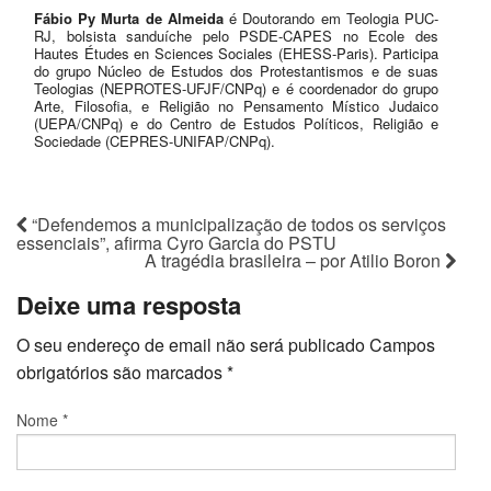
Fábio Py Murta de Almeida
é Doutorando em Teologia PUC-
RJ, bolsista sanduíche pelo PSDE-CAPES no Ecole des
Hautes Études en Sciences Sociales (EHESS-Paris). Participa
do grupo Núcleo de Estudos dos Protestantismos e de suas
Teologias (NEPROTES-UFJF/CNPq) e é coordenador do grupo
Arte, Filosofia, e Religião no Pensamento Místico Judaico
(UEPA/CNPq) e do Centro de Estudos Políticos, Religião e
Sociedade (CEPRES-UNIFAP/CNPq).
“Defendemos a municipalização de todos os serviços
essenciais”, afirma Cyro Garcia do PSTU
A tragédia brasileira – por Atilio Boron
Deixe uma resposta
O seu endereço de email não será publicado
Campos
obrigatórios são marcados
*
Nome
*