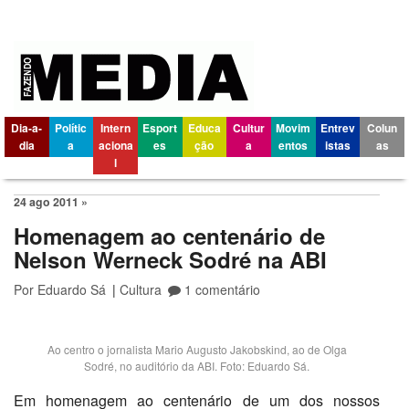
Dia-a-
Polític
Intern
Esport
Educa
Cultur
Movim
Entrev
Colun
dia
a
aciona
es
ção
a
entos
istas
as
l
24 ago 2011 »
Homenagem ao centenário de
Nelson Werneck Sodré na ABI
Por
Eduardo Sá
|
Cultura
1 comentário
Ao centro o jornalista Mario Augusto Jakobskind, ao de Olga
Sodré, no auditório da ABI. Foto: Eduardo Sá.
Em homenagem ao centenário de um dos nossos