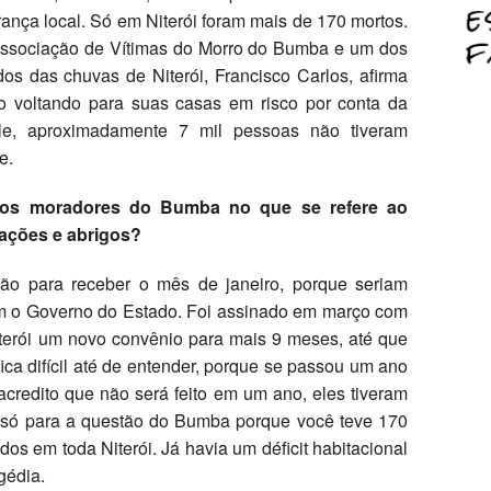
ança local. Só em Niterói foram mais de 170 mortos.
Associação de Vítimas do Morro do Bumba e um dos
os das chuvas de Niterói, Francisco Carlos, afirma
 voltando para suas casas em risco por conta da
le, aproximadamente 7 mil pessoas não tiveram
e.
 aos moradores do Bumba no que se refere ao
zações e abrigos?
o para receber o mês de janeiro, porque seriam
om o Governo do Estado. Foi assinado em março com
iterói um novo convênio para mais 9 meses, até que
ca difícil até de entender, porque se passou um ano
acredito que não será feito em um ano, eles tiveram
o só para a questão do Bumba porque você teve 170
os em toda Niterói. Já havia um déficit habitacional
gédia.