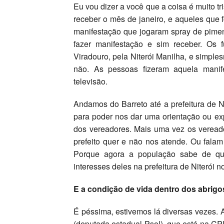
Eu vou dizer a você que a coisa é muito t
receber o mês de janeiro, e aqueles que
manifestação que jogaram spray de pimen
fazer manifestação e sim receber. Os f
Viradouro, pela Niterói Manilha, e simpl
não. As pessoas fizeram aquela manif
televisão.
Andamos do Barreto até a prefeitura de N
para poder nos dar uma orientação ou e
dos vereadores. Mais uma vez os veread
prefeito quer e não nos atende. Ou fala
Porque agora a população sabe de que
interesses deles na prefeitura de Niterói 
E a condição de vida dentro dos abrig
É péssima, estivemos lá diversas vezes. 
(deputada estadual Psol), que está na CP