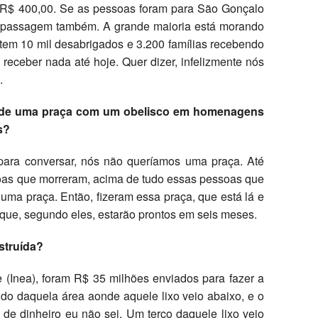
r R$ 400,00. Se as pessoas foram para São Gonçalo
de passagem também. A grande maioria está morando
tem 10 mil desabrigados e 3.200 famílias recebendo
 receber nada até hoje. Quer dizer, infelizmente nós
.
a de uma praça com um obelisco em homenagens
s?
para conversar, nós não queríamos uma praça. Até
soas que morreram, acima de tudo essas pessoas que
uma praça. Então, fizeram essa praça, que está lá e
que, segundo eles, estarão prontos em seis meses.
struída?
 (Inea), foram R$ 35 milhões enviados para fazer a
do daquela área aonde aquele lixo veio abaixo, e o
de dinheiro eu não sei. Um terço daquele lixo veio