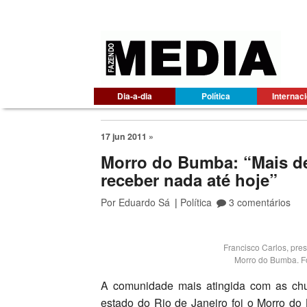
Dia-a-dia
Política
Internac
17 jun 2011 »
Morro do Bumba: “Mais de 
receber nada até hoje”
Por
Eduardo Sá
|
Política
3 comentários
Francisco Carlos, pre
Morro do Bumba. F
A comunidade mais atingida com as chu
estado do Rio de Janeiro foi o Morro d