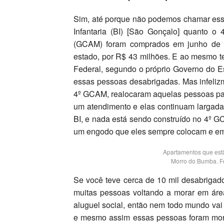
Sim, até porque não podemos chamar esse
Infantaria (BI) [São Gonçalo] quanto o
(GCAM) foram comprados em junho de 2
estado, por R$ 43 milhões. E ao mesmo t
Federal, segundo o próprio Governo do E
essas pessoas desabrigadas. Mas infelizm
4º GCAM, realocaram aquelas pessoas par
um atendimento e elas continuam largad
BI, e nada está sendo construído no 4º G
um engodo que eles sempre colocam e emp
Apartamentos que est
Morro do Bumba. F
Se você teve cerca de 10 mil desabrigado
muitas pessoas voltando a morar em áre
aluguel social, então nem todo mundo vai 
e mesmo assim essas pessoas foram mora