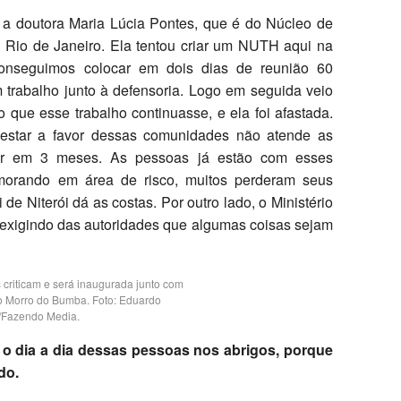
 a doutora Maria Lúcia Pontes, que é do Núcleo de
 Rio de Janeiro. Ela tentou criar um NUTH aqui na
conseguimos colocar em dois dias de reunião 60
 trabalho junto à defensoria. Logo em seguida veio
que esse trabalho continuasse, e ela foi afastada.
 estar a favor dessas comunidades não atende as
ar em 3 meses. As pessoas já estão com esses
 morando em área de risco, muitos perderam seus
e Niterói dá as costas. Por outro lado, o Ministério
 exigindo das autoridades que algumas coisas sejam
criticam e será inaugurada junto com
o Morro do Bumba. Foto: Eduardo
/Fazendo Media.
o dia a dia dessas pessoas nos abrigos, porque
do.