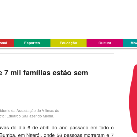
ional
Esportes
Educação
Cultura
Mov
7 mil famílias estão sem
sidente da Associação de Vítimas do
oto: Eduardo Sá/Fazendo Media.
vas do dia 6 de abril do ano passado em todo o
o Bumba, em Niterói, onde 56 pessoas morreram e 7