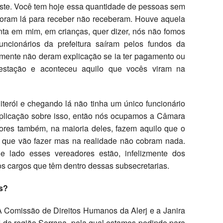
riste. Você tem hoje essa quantidade de pessoas sem
 foram lá para receber não receberam. Houve aquela
ta em mim, em crianças, quer dizer, nós não fomos
uncionários da prefeitura saíram pelos fundos da
esmente não deram explicação se ia ter pagamento ou
estação e aconteceu aquilo que vocês viram na
iterói e chegando lá não tinha um único funcionário
xplicação sobre isso, então nós ocupamos a Câmara
ores também, na maioria deles, fazem aquilo que o
m que vão fazer mas na realidade não cobram nada.
 lado esses vereadores estão, infelizmente dos
nos cargos que têm dentro dessas subsecretarias.
os?
A Comissão de Direitos Humanos da Alerj e a Janira
I da região Serrana, pela qual estamos pedindo para