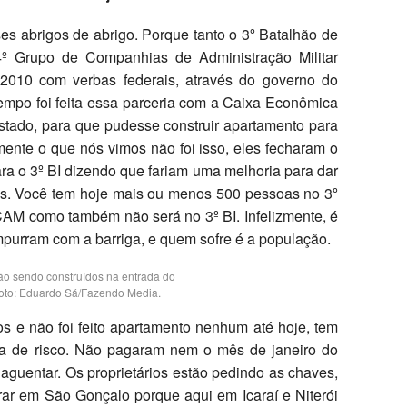
s abrigos de abrigo. Porque tanto o 3º Batalhão de
 4º Grupo de Companhias de Administração Militar
010 com verbas federais, através do governo do
empo foi feita essa parceria com a Caixa Econômica
stado, para que pudesse construir apartamento para
ente o que nós vimos não foi isso, eles fecharam o
a o 3º BI dizendo que fariam uma melhoria para dar
as. Você tem hoje mais ou menos 500 pessoas no 3º
CAM como também não será no 3º BI. Infelizmente, é
urram com a barriga, e quem sofre é a população.
ão sendo construídos na entrada do
oto: Eduardo Sá/Fazendo Media.
s e não foi feito apartamento nenhum até hoje, tem
a de risco. Não pagaram nem o mês de janeiro do
aguentar. Os proprietários estão pedindo as chaves,
r em São Gonçalo porque aqui em Icaraí e Niterói