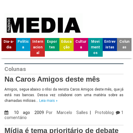
Dia-a-
Polític
Intern
Espor
Educa
Cultur
Movi
Entrev
Colun
dia
a
acion
tes
ção
a
ment
istas
as
al
os
Colunas
Na Caros Amigos deste mês
Amigos, segue abaixo o rilisi da revista Caros Amigos deste mês, que já
está nas bancas. Dessa vez colaborei com uma matéria sobre as
chamadas milícias…
Leia mais »
10 ago 2009
Por
Marcelo Salles
|
Protoblog
1
comentário
Mídia é tema prioritário de debate