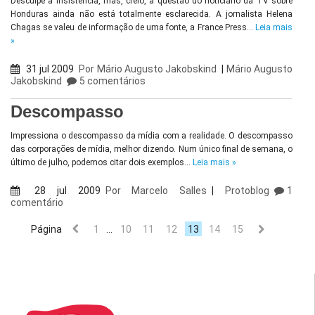
Desculpe a insistência, mas, creio, a questão do noticiário da TV sobre
Honduras ainda não está totalmente esclarecida. A jornalista Helena
Chagas se valeu de informação de uma fonte, a France Press…
Leia mais
»
31 jul 2009
Por
Mário Augusto Jakobskind
|
Mário Augusto
Jakobskind
5 comentários
Descompasso
Impressiona o descompasso da mídia com a realidade. O descompasso
das corporações de mídia, melhor dizendo. Num único final de semana, o
último de julho, podemos citar dois exemplos…
Leia mais »
28 jul 2009
Por
Marcelo Salles
|
Protoblog
1
comentário
Página
1
…
10
11
12
13
14
15