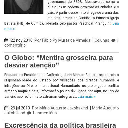
governança do PSDB. Mostrava-se como o
que o PSDB poderia governar as cidades e o
país. A partir desse mito chega-se a uma das
maiores igrejas de Curitiba, a Primeira Igreja
Batista (PIB) de Curitiba, liderada pelo pastor Paschoal Piranguini.
Leia
mais »
22 nov 2016
Por
Fábio Py Murta de Almeida
|
Colunas
1
comentário
O Globo: “Mentira grosseira para
desviar atenção”
Enquanto o Presidente da Colômbia, Juan Manuel Santos, reconhecia a
responsabilidade do Estado por violações dos direitos humanos e
infrações ao Direito Internacional Humanitário no prolongado conflito
armado naquele país, informação pouco divulgada por aqui, no Rio de
Janeiro ocorreu um fato extremamente grave…
Leia mais »
29 jul 2013
Por
Mário Augusto Jakobskind
|
Mário Augusto
Jakobskind
1 comentário
Excrescência da política brasileira