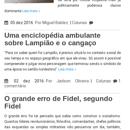
da terra por nossa incipiente mas já
politicamente poderosa classe
dominante
Leia mais »
05 dez 2016
Por
Miguel Baldez
|
Colunas
Uma enciclopédia ambulante
sobre Lampião e o cangaço
“Para se saber quem foi Lampião, é preciso situá-lo no contexto social de
seu tempo e no espaço geográfico em que ele viveu. Só assim é possível
compreender e julgar esse personagem que terminou sendo o símbolo de
uma época no sertão nordestino”.
Leia mais »
02 dez 2016
Por
Jadson Oliveira
|
Colunas
1
comentário
O grande erro de Fidel, segundo
Fidel
O grande erro foi ter pensado que sabia como construir o socialismo.
Quantos líderes revolucionários, filósofos, comandantes, chefes políticos
das esquerdas ou simples militantes não pensamos um dia, também,