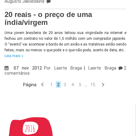
Augusto Jakobskind
20 reais - o preço de uma
índia/virgem
Uma jovem brasileira de 20 anos leiloou sua virgindade na internet e
fechou um contrato no valor de 1,5 milhão com um comprador japonês.
O “evento” vai acontecer a bordo de um avião e as tratativas estão sendo
feitas, mais ou menos o que pode e o que não pode, acerto de data, etc…
Leia mais »
07 nov 2012
Por
Laerte Braga
|
Laerte Braga
2
comentários
Página
1
2
3
4
5
…
15