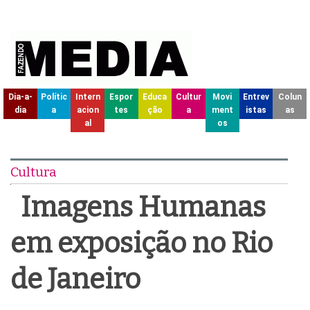
Dia-a-
Polític
Intern
Espor
Educa
Cultur
Movi
Entrev
Colun
dia
a
acion
tes
ção
a
ment
istas
as
al
os
Cultura
Imagens Humanas
em exposição no Rio
de Janeiro