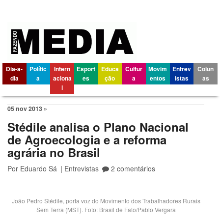
Dia-a-
Polític
Intern
Esport
Educa
Cultur
Movim
Entrev
Colun
dia
a
aciona
es
ção
a
entos
istas
as
l
05 nov 2013 »
Stédile analisa o Plano Nacional
de Agroecologia e a reforma
agrária no Brasil
Por
Eduardo Sá
|
Entrevistas
2 comentários
João Pedro Stédile, porta voz do Movimento dos Trabalhadores Rurais
Sem Terra (MST). Foto: Brasil de Fato/Pablo Vergara