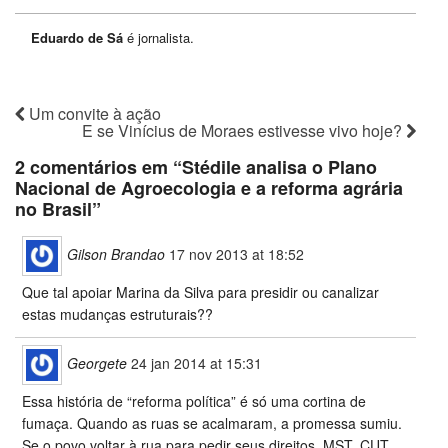
Eduardo de Sá
é jornalista.
Um convite à ação
E se Vinícius de Moraes estivesse vivo hoje?
2 comentários em “
Stédile analisa o Plano
Nacional de Agroecologia e a reforma agrária
no Brasil
”
Gilson Brandao
17 nov 2013 at 18:52
Que tal apoiar Marina da Silva para presidir ou canalizar
estas mudanças estruturais??
Georgete
24 jan 2014 at 15:31
Essa história de “reforma política” é só uma cortina de
fumaça. Quando as ruas se acalmaram, a promessa sumiu.
Se o povo voltar à rua para pedir seus direitos, MST, CUT,