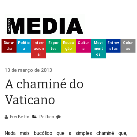
Dia-a-
Polític
Intern
Espor
Educa
Cultur
Movi
Entrev
Colun
dia
a
acion
tes
ção
a
ment
istas
as
al
os
13
de março de
2013
A chaminé do
Vaticano
Frei Betto
Política
Nada mais bucólico que a simples chaminé que,