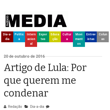
Dia-a-
Polític
Intern
Espor
Educa
Cultur
Movi
Entrev
Colun
dia
a
acion
tes
ção
a
ment
istas
as
al
os
20
de outubro de
2016
Artigo de Lula: Por
que querem me
condenar
Redação
Dia-a-dia