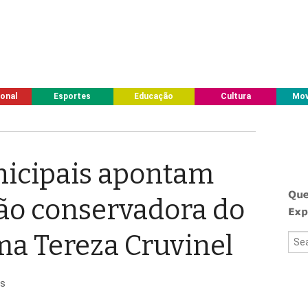
ional
Esportes
Educação
Cultura
Mov
nicipais apontam
ão conservadora do
rma Tereza Cruvinel
s