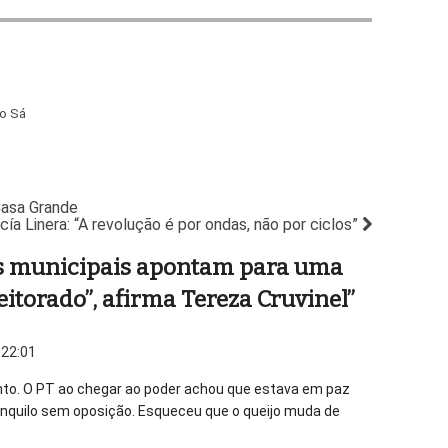
do Sá
Casa Grande
cía Linera: “A revolução é por ondas, não por ciclos”
es municipais apontam para uma
eitorado”, afirma Tereza Cruvinel
”
 22:01
to. O PT ao chegar ao poder achou que estava em paz
anquilo sem oposição. Esqueceu que o queijo muda de