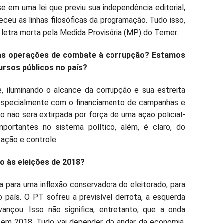
e em uma lei que previu sua independência editorial,
ceu as linhas filosóficas da programação. Tudo isso,
letra morta pela Medida Provisória (MP) do Temer.
nas operações de combate à corrupção? Estamos
ursos públicos no país?
 iluminando o alcance da corrupção e sua estreita
, especialmente com o financiamento de campanhas e
ão não será extirpada por força de uma ação policial-
mportantes no sistema político, além, é claro, do
ação e controle.
o às eleições de 2018?
a para uma inflexão conservadora do eleitorado, para
 país. O PT sofreu a previsível derrota, a esquerda
ançou. Isso não significa, entretanto, que a onda
em 2018. Tudo vai depender do andar da economia,