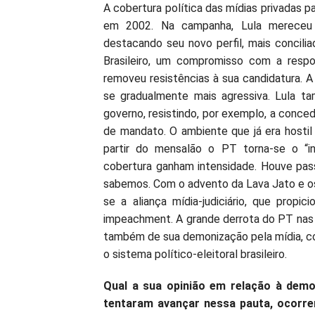
A cobertura política das mídias privadas p
em 2002. Na campanha, Lula mereceu c
destacando seu novo perfil, mais concilia
Brasileiro, um compromisso com a respo
removeu resistências à sua candidatura. A
se gradualmente mais agressiva. Lula t
governo, resistindo, por exemplo, a conced
de mandato. O ambiente que já era hostil
partir do mensalão o PT torna-se o “in
cobertura ganham intensidade. Houve pas
sabemos. Com o advento da Lava Jato e os
se a aliança mídia-judiciário, que prop
impeachment. A grande derrota do PT nas 
também de sua demonização pela mídia, c
o sistema político-eleitoral brasileiro.
Qual a sua opinião em relação à democ
tentaram avançar nessa pauta, ocorre