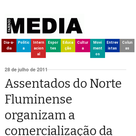
Dia-a-
Polític
Intern
Espor
Educa
Cultur
Movi
Entrev
Colun
dia
a
acion
tes
ção
a
ment
istas
as
al
os
28
de julho de
2011
Assentados do Norte
Fluminense
organizam a
comercialização da