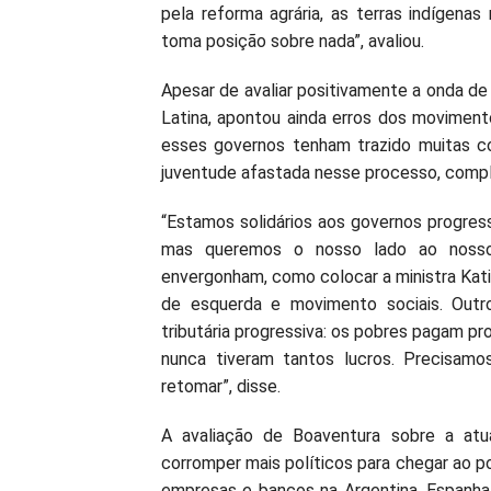
pela reforma agrária, as terras indígena
toma posição sobre nada”, avaliou.
Apesar de avaliar positivamente a onda de
Latina, apontou ainda erros dos movimen
esses governos tenham trazido muitas co
juventude afastada nesse processo, comp
“Estamos solidários aos governos progressi
mas queremos o nosso lado ao noss
envergonham, como colocar a ministra Kati
de esquerda e movimento sociais. Outro
tributária progressiva: os pobres pagam p
nunca tiveram tantos lucros. Precisamo
retomar”, disse.
A avaliação de Boaventura sobre a atua
corromper mais políticos para chegar ao 
empresas e bancos na Argentina, Espanha,