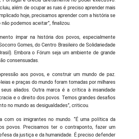
luiu, além de ocupar as ruas é preciso aprender mais
mplicado hoje, precisamos aprender com a história se
não podemos aceitar”, finalizou.
ento ímpar na história dos povos, especialmente
Socorro Gomes, do Centro Brasileiro de Solidariedade
asil). Embora o Fórum seja um ambiente de grande
 são consensuadas.
 opressão aos povos, e construir um mundo de paz.
bleias e praças do mundo foram tomadas por milhares
eus aliados. Outra marca é a crítica à insanidade
racia e o direito dos povos. Temos grandes desafios
anto no mundo as desigualdades”, criticou.
ia com os imigrantes no mundo. “É uma política da
dos povos. Precisamos ter o contraponto, fazer um
efesa da justiça e da humanidade. É preciso defender