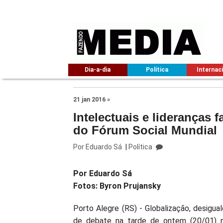
Dia-a-dia
Política
Internac
21 jan 2016 »
Intelectuais e lideranças
do Fórum Social Mundial
Por
Eduardo Sá
|
Política
Por Eduardo Sá
Fotos: Byron Prujansky
Porto Alegre (RS) - Globalização, desigual
de debate na tarde de ontem (20/01) n