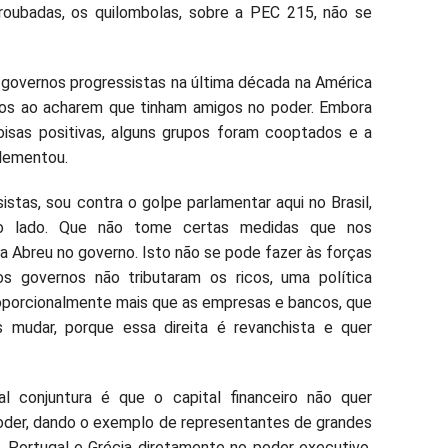
s roubadas, os quilombolas, sobre a PEC 215, não se
 governos progressistas na última década na América
tos ao acharem que tinham amigos no poder. Embora
isas positivas, alguns grupos foram cooptados e a
lementou.
stas, sou contra o golpe parlamentar aqui no Brasil,
o lado. Que não tome certas medidas que nos
a Abreu no governo. Isto não se pode fazer às forças
s governos não tributaram os ricos, uma política
roporcionalmente mais que as empresas e bancos, que
s mudar, porque essa direita é revanchista e quer
l conjuntura é que o capital financeiro não quer
poder, dando o exemplo de representantes de grandes
 Portugal e Grécia diretamente no poder executivo.