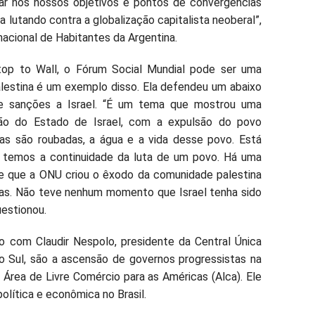
r nos nossos objetivos e pontos de convergências
a lutando contra a globalização capitalista neoberal”,
nacional de Habitantes da Argentina.
op to Wall, o Fórum Social Mundial pode ser uma
lestina é um exemplo disso. Ela defendeu um abaixo
 e sanções a Israel. “É um tema que mostrou uma
ição do Estado de Israel, com a expulsão do povo
ras são roubadas, a água e a vida desse povo. Está
o, temos a continuidade da luta de um povo. Há uma
de que a ONU criou o êxodo da comunidade palestina
vras. Não teve nenhum momento que Israel tenha sido
estionou.
o com Claudir Nespolo, presidente da Central Única
o Sul, são a ascensão de governos progressistas na
 Área de Livre Comércio para as Américas (Alca). Ele
lítica e econômica no Brasil.