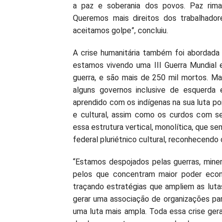
a paz e soberania dos povos. Paz rima 
Queremos mais direitos dos trabalhadore
aceitamos golpe”, concluiu.
A crise humanitária também foi abordada p
estamos vivendo uma III Guerra Mundial e
guerra, e são mais de 250 mil mortos. M
alguns governos inclusive de esquerda 
aprendido com os indígenas na sua luta p
e cultural, assim como os curdos com se
essa estrutura vertical, monolítica, que s
federal pluriétnico cultural, reconhecendo 
“Estamos despojados pelas guerras, minera
pelos que concentram maior poder eco
traçando estratégias que ampliem as lutas
gerar uma associação de organizações p
uma luta mais ampla. Toda essa crise gera