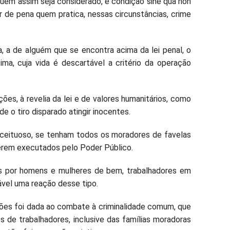
 quem assim seja considerado, é condição sine qua non
r de pena quem pratica, nessas circunstâncias, crime
ra, a de alguém que se encontra acima da lei penal, o
ima, cuja vida é descartável a critério da operação
es, à revelia da lei e de valores humanitários, como
de o tiro disparado atingir inocentes.
nceituoso, se tenham todos os moradores de favelas
serem executados pelo Poder Público.
s por homens e mulheres de bem, trabalhadores em
ável uma reação desse tipo.
ões foi dada ao combate à criminalidade comum, que
s de trabalhadores, inclusive das famílias moradoras