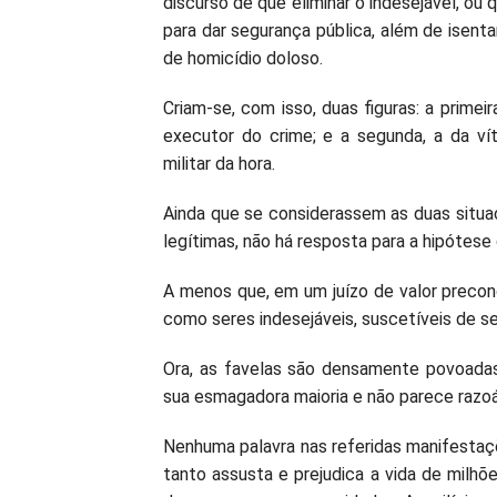
discurso de que eliminar o indesejável, ou
para dar segurança pública, além de isenta
de homicídio doloso.
Criam-se, com isso, duas figuras: a primei
executor do crime; e a segunda, a da vít
militar da hora.
Ainda que se considerassem as duas situaçõ
legítimas, não há resposta para a hipótese 
A menos que, em um juízo de valor preco
como seres indesejáveis, suscetíveis de 
Ora, as favelas são densamente povoada
sua esmagadora maioria e não parece razo
Nenhuma palavra nas referidas manifestaç
tanto assusta e prejudica a vida de milhõe