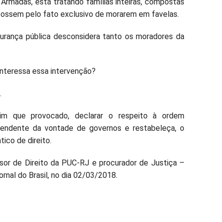
 Armadas, está tratando famílias inteiras, compostas
 fossem pelo fato exclusivo de morarem em favelas.
gurança pública desconsidera tanto os moradores da
interessa essa intervenção?
.
sim que provocado, declarar o respeito à ordem
pendente da vontade de governos e restabeleça, o
ico de direito.
sor de Direito da PUC-RJ e procurador de Justiça –
rnal do Brasil, no dia 02/03/2018.