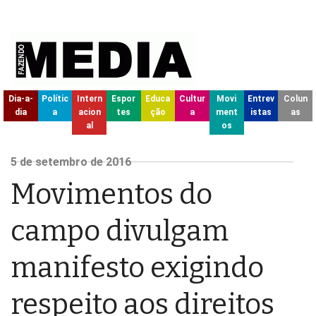
Dia-a-
Polític
Intern
Espor
Educa
Cultur
Movi
Entrev
Colun
dia
a
acion
tes
ção
a
ment
istas
as
al
os
5
de setembro de
2016
Movimentos do
campo divulgam
manifesto exigindo
respeito aos direitos