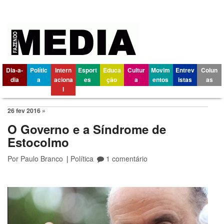
Dia-a-
Polític
Intern
Esport
Educa
Cultur
Movim
Entrev
Colun
dia
a
aciona
es
ção
a
entos
istas
as
l
26 fev 2016 »
O Governo e a Síndrome de
Estocolmo
Por
Paulo Branco
|
Política
1 comentário