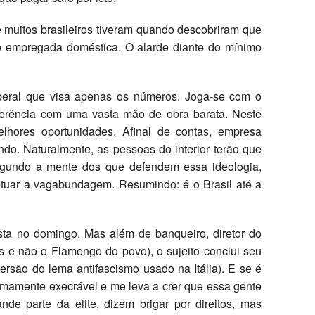
ue muitos brasileiros tiveram quando descobriram que
e empregada doméstica. O alarde diante do mínimo
liberal que visa apenas os números. Joga-se com o
ferência com uma vasta mão de obra barata. Neste
elhores oportunidades. Afinal de contas, empresa
ndo. Naturalmente, as pessoas do interior terão que
 Segundo a mente dos que defendem essa ideologia,
petuar a vagabundagem. Resumindo: é o Brasil até a
sta no domingo. Mas além de banqueiro, diretor do
s e não o Flamengo do povo), o sujeito conclui seu
nversão do lema antifascismo usado na Itália). E se é
remamente execrável e me leva a crer que essa gente
de parte da elite, dizem brigar por direitos, mas