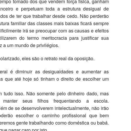
e tempo tomado dos que vendem força física, ganham
nanceiro e perpetuam toda a estrutura desigual de
dos de ter que trabalhar desde cedo. Não perderão
utura familiar das classes mais baixas ficará sempre
icilmente irá se preocupar com as causas e efeitos
izarem do termo meritocracia para justificar sua
z a um mundo de privilégios.
larizado, eles são o retrato real da oposição.
ral é diminuir as desigualdades e aumentar as
s que até hoje só tinham o direito de escolher um
m tudo isso. Não somente pelo dinheiro dado, mas
manter seus filhos frequentando a escola.
ém de se desenvolverem intelectualmente, não irão
oderão escolher o caminho profissional que bem
teremos gente trabalhando como doméstica ou babá.
que pagar caro por isto.