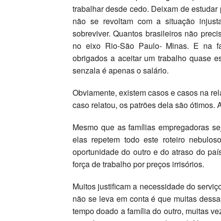
trabalhar desde cedo. Deixam de estudar p
não se revoltam com a situação injusta
sobreviver. Quantos brasileiros não preci
no eixo Rio-São Paulo- Minas. E na fa
obrigados a aceitar um trabalho quase e
senzala é apenas o salário.
Obviamente, existem casos e casos na r
caso relatou, os patrões dela são ótimos. 
Mesmo que as famílias empregadoras sej
elas repetem todo este roteiro nebuloso
oportunidade do outro e do atraso do paí
força de trabalho por preços irrisórios.
Muitos justificam a necessidade do serviç
não se leva em conta é que muitas dess
tempo doado a família do outro, muitas ve