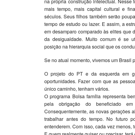
na própria construção intelectual. Ness
mais tempo, mais capital cultural e fi
séculos. Seus filhos também serão poupa
tempo de estudo ou lazer. E assim, a estr
em desamparo comparado às elites que dif
da desigualdade. Muito comum é se util
posição na hierarquia social que os condu
Se no atual momento, vivemos um Brasil po
O projeto do PT e da esquerda em ge
oportunidades. Fazer com que as pessoa
único caminho, tenham vários.
O programa Bolsa família representa be
pela obrigação do beneficiado em 
Consequentemente, as novas gerações al
trabalhar antes do tempo. No futuro p
entenderem. Com isso, cada vez menos, 
E quem realmente quiser ou precisar, terá 