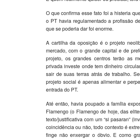
O que confirma esse fato foi a histeria q
o PT havia regulamentado a profissão d
que se poderia dar foi enorme.
A cartilha da oposição é o projeto neo
mercado, com o grande capital e de pre
projeto, os grandes centros terão as m
privada investe onde tem dinheiro circula
sair de suas terras atrás de trabalho.
projeto social é apenas alimentar e per
entrada do PT.
Até então, havia poupado a família expo
Flamengo (o Flamengo de hoje, das elite
texto/justificativa com um “si pasaran” (i
coincidência ou não, todo contexto é ext
finge não enxergar o óbvio. E como gran