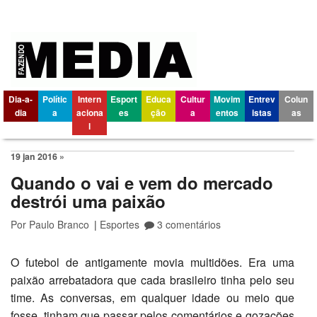
Dia-a-
Polític
Intern
Esport
Educa
Cultur
Movim
Entrev
Colun
dia
a
aciona
es
ção
a
entos
istas
as
l
19 jan 2016 »
Quando o vai e vem do mercado
destrói uma paixão
Por
Paulo Branco
|
Esportes
3 comentários
O futebol de antigamente movia multidões. Era uma
paixão arrebatadora que cada brasileiro tinha pelo seu
time. As conversas, em qualquer idade ou meio que
fosse, tinham que passar pelos comentários e gozações