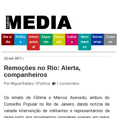
Dia-a-
Polític
Intern
Espor
Educa
Cultur
Movi
Entrev
Colun
dia
a
acion
tes
ção
a
ment
istas
as
al
os
22 set 2011 »
Remoções no Rio: Alerta,
companheiros
Por
Miguel Baldez
|
Política
1 comentário
Os emails de Fátima e Marcos Asevedo, ambos do
Conselho Popular no Rio de Janeiro, dando notícia de
variada intervenção de militantes e representantes da
igreja junto aos movimentos populares soaram em meus