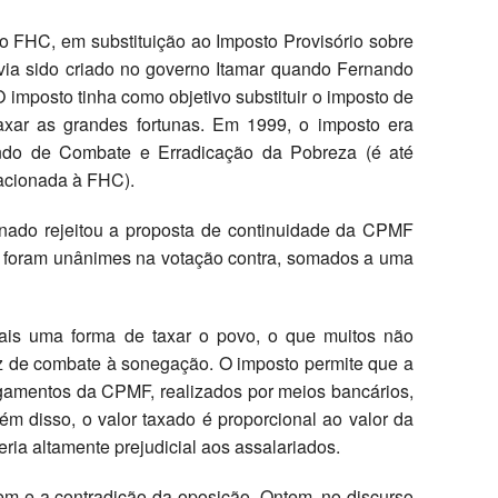
 FHC, em substituição ao Imposto Provisório sobre
via sido criado no governo Itamar quando Fernando
 imposto tinha como objetivo substituir o imposto de
taxar as grandes fortunas. Em 1999, o imposto era
undo de Combate e Erradicação da Pobreza (é até
lacionada à FHC).
nado rejeitou a proposta de continuidade da CPMF
foram unânimes na votação contra, somados a uma
ais uma forma de taxar o povo, o que muitos não
 de combate à sonegação. O imposto permite que a
gamentos da CPMF, realizados por meios bancários,
ém disso, o valor taxado é proporcional ao valor da
eria altamente prejudicial aos assalariados.
m e a contradição da oposição. Ontem, no discurso