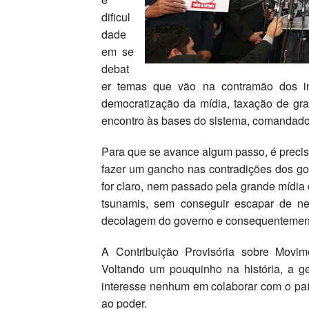
dificul
dade
em se
debat
er temas que vão na contramão dos int
democratização da mídia, taxação de gr
encontro às bases do sistema, comandado
Para que se avance algum passo, é preciso
fazer um gancho nas contradições dos go
for claro, nem passado pela grande mídia
tsunamis, sem conseguir escapar de ne
decolagem do governo e consequentement
A Contribuição Provisória sobre Movi
Voltando um pouquinho na história, a 
interesse nenhum em colaborar com o país
ao poder.