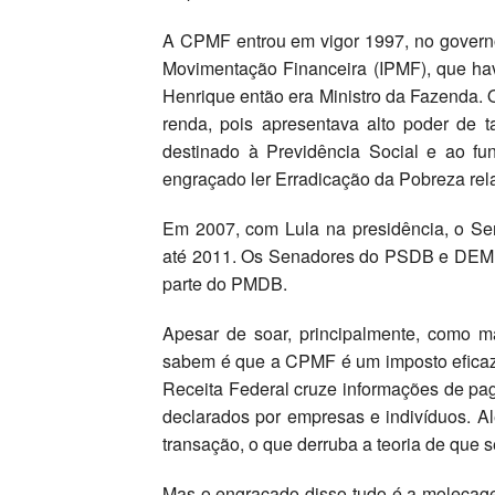
A CPMF entrou em vigor 1997, no governo
Movimentação Financeira (IPMF), que ha
Henrique então era Ministro da Fazenda. O
renda, pois apresentava alto poder de 
destinado à Previdência Social e ao f
engraçado ler Erradicação da Pobreza re
Em 2007, com Lula na presidência, o Se
até 2011. Os Senadores do PSDB e DEM 
parte do PMDB.
Apesar de soar, principalmente, como m
sabem é que a CPMF é um imposto eficaz
Receita Federal cruze informações de pa
declarados por empresas e indivíduos. Al
transação, o que derruba a teoria de que s
Mas o engraçado disso tudo é a molecage