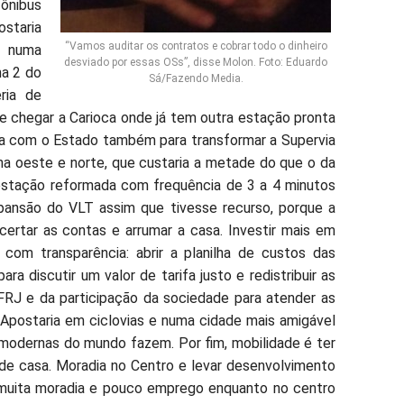
ônibus
staria
“Vamos auditar os contratos e cobrar todo o dinheiro
s numa
desviado por essas OSs”, disse Molon. Foto: Eduardo
ha 2 do
Sá/Fazendo Media.
ria de
 e chegar a Carioca onde já tem outra estação pronta
ria com o Estado também para transformar a Supervia
na oeste e norte, que custaria a metade do que o da
estação reformada com frequência de 3 a 4 minutos
pansão do VLT assim que tivesse recurso, porque a
certar as contas e arrumar a casa. Investir mais em
 com transparência: abrir a planilha de custos das
a discutir um valor de tarifa justo e redistribuir as
FRJ e da participação da sociedade para atender as
Apostaria em ciclovias e numa cidade mais amigável
modernas do mundo fazem. Por fim, mobilidade é ter
e casa. Moradia no Centro e levar desenvolvimento
muita moradia e pouco emprego enquanto no centro