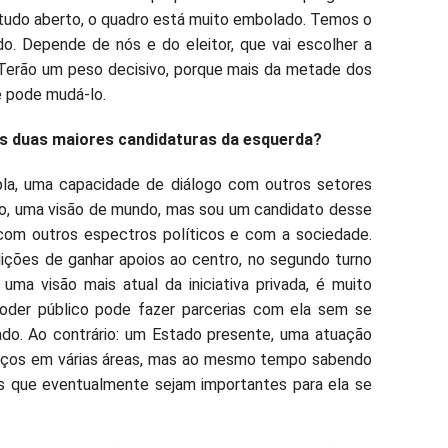
á tudo aberto, o quadro está muito embolado. Temos o
do. Depende de nós e do eleitor, que vai escolher a
 Terão um peso decisivo, porque mais da metade dos
e pode mudá-lo.
as duas maiores candidaturas da esquerda?
pla, uma capacidade de diálogo com outros setores
do, uma visão de mundo, mas sou um candidato desse
com outros espectros políticos e com a sociedade.
ições de ganhar apoios ao centro, no segundo turno
ma visão mais atual da iniciativa privada, é muito
der público pode fazer parcerias com ela sem se
ado. Ao contrário: um Estado presente, uma atuação
rviços em várias áreas, mas ao mesmo tempo sabendo
reas que eventualmente sejam importantes para ela se