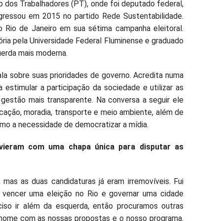
o dos Trabalhadores (PT), onde foi deputado federal,
ngressou em 2015 no partido Rede Sustentabilidade.
o Rio de Janeiro em sua sétima campanha eleitoral.
ória pela Universidade Federal Fluminense e graduado
uerda mais moderna.
ala sobre suas prioridades de governo. Acredita numa
 estimular a participação da sociedade e utilizar as
 gestão mais transparente. Na conversa a seguir ele
cação, moradia, transporte e meio ambiente, além de
mo a necessidade de democratizar a mídia.
vieram com uma chapa única para disputar as
 mas as duas candidaturas já eram irremovíveis. Fui
a vencer uma eleição no Rio e governar uma cidade
ciso ir além da esquerda, então procuramos outras
 nome com as nossas propostas e o nosso programa.