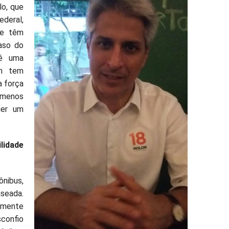
lo, que
deral,
ue têm
aso do
 é uma
em tem
a força
, menos
uer um
lidade
ônibus,
seada.
tamente
confio