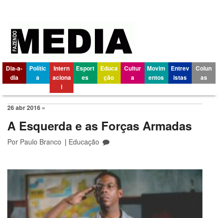
Dia-a-
Polític
Intern
Esport
Educa
Cultur
Movim
Entrev
Colun
dia
a
aciona
es
ção
a
entos
istas
as
l
26 abr 2016 »
A Esquerda e as Forças Armadas
Por
Paulo Branco
|
Educação