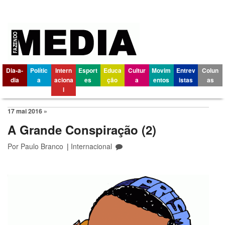
Dia-a-
Polític
Intern
Esport
Educa
Cultur
Movim
Entrev
Colun
dia
a
aciona
es
ção
a
entos
istas
as
l
17 mai 2016 »
A Grande Conspiração (2)
Por
Paulo Branco
|
Internacional