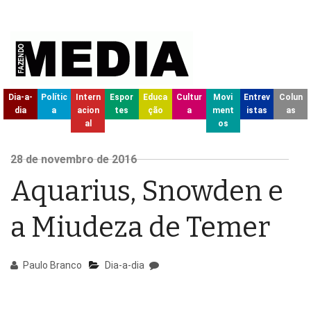
Dia-a-
Polític
Intern
Espor
Educa
Cultur
Movi
Entrev
Colun
dia
a
acion
tes
ção
a
ment
istas
as
al
os
28
de novembro de
2016
Aquarius, Snowden e
a Miudeza de Temer
Paulo Branco
Dia-a-dia