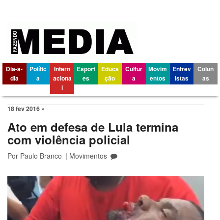
Dia-a-
Polític
Intern
Esport
Educa
Cultur
Movim
Entrev
Colun
dia
a
aciona
es
ção
a
entos
istas
as
l
18 fev 2016 »
Ato em defesa de Lula termina
com violência policial
Por
Paulo Branco
|
Movimentos