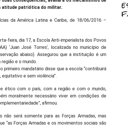
e suas consequências, avaliará os mecanismos de
atitude patriótica do militar.
ícias da América Latina e Caribe, de 18/06/2016 –
ta-feira, dia 17, a Escola Anti-imperialista dos Povos
A) ‘Juan José Torres’, localizada no município de
servação abaixo). Assegurou que a instituição é um
 região e o mundo.
o primeiro mandatário disse que a escola “contribuirá
 equitativo e sem violência”.
 e ético com o país, com a região e com o mundo,
ém moralmente necessário viver em condições de
omplementariedade”, afirmou.
ção não será somente para as Forças Armadas, mas
ue “as Forças Armadas e os movimentos sociais são