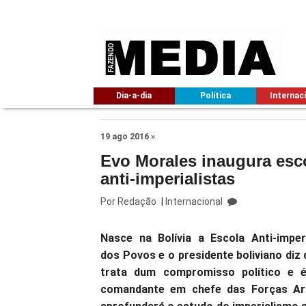
Dia-a-dia
Política
Internac
19 ago 2016 »
Evo Morales inaugura esco
anti-imperialistas
Por
Redação
|
Internacional
Nasce na Bolívia a Escola Anti-imperi
dos Povos e o presidente boliviano diz 
trata dum compromisso político e 
comandante em chefe das Forças Ar