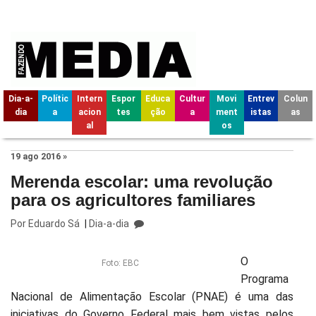
Dia-a-
Polític
Intern
Espor
Educa
Cultur
Movi
Entrev
Colun
dia
a
acion
tes
ção
a
ment
istas
as
al
os
19 ago 2016 »
Merenda escolar: uma revolução
para os agricultores familiares
Por
Eduardo Sá
|
Dia-a-dia
O
Foto: EBC
Programa
Nacional de Alimentação Escolar (PNAE) é uma das
iniciativas do Governo Federal mais bem vistas pelos