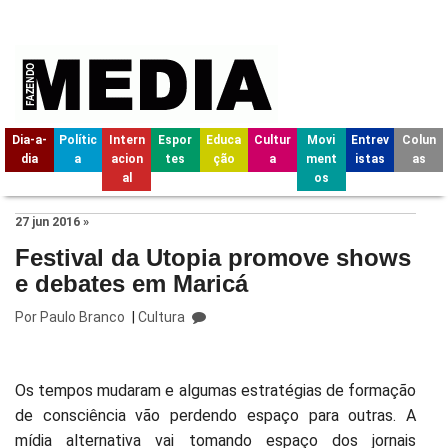
Dia-a-
Polític
Intern
Espor
Educa
Cultur
Movi
Entrev
Colun
dia
a
acion
tes
ção
a
ment
istas
as
al
os
27 jun 2016 »
Festival da Utopia promove shows
e debates em Maricá
Por
Paulo Branco
|
Cultura
Os tempos mudaram e algumas estratégias de formação
de consciência vão perdendo espaço para outras. A
mídia alternativa vai tomando espaço dos jornais