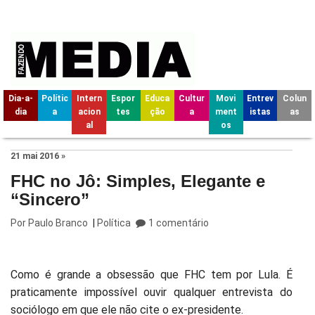
Dia-a-
Polític
Intern
Espor
Educa
Cultur
Movi
Entrev
Colun
dia
a
acion
tes
ção
a
ment
istas
as
al
os
21 mai 2016 »
FHC no Jô: Simples, Elegante e
“Sincero”
Por
Paulo Branco
|
Política
1 comentário
Como é grande a obsessão que FHC tem por Lula. É
praticamente impossível ouvir qualquer entrevista do
sociólogo em que ele não cite o ex-presidente.