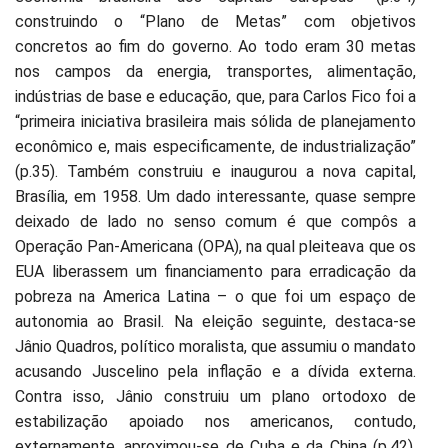
construindo o “Plano de Metas” com objetivos
concretos ao fim do governo. Ao todo eram 30 metas
nos campos da energia, transportes, alimentação,
indústrias de base e educação, que, para Carlos Fico foi a
“primeira iniciativa brasileira mais sólida de planejamento
econômico e, mais especificamente, de industrialização”
(p.35). Também construiu e inaugurou a nova capital,
Brasília, em 1958. Um dado interessante, quase sempre
deixado de lado no senso comum é que compôs a
Operação Pan-Americana (OPA), na qual pleiteava que os
EUA liberassem um financiamento para erradicação da
pobreza na America Latina – o que foi um espaço de
autonomia ao Brasil. Na eleição seguinte, destaca-se
Jânio Quadros, político moralista, que assumiu o mandato
acusando Juscelino pela inflação e a dívida externa.
Contra isso, Jânio construiu um plano ortodoxo de
estabilização apoiado nos americanos, contudo,
externamente, aproximou-se de Cuba e da China (p.42).