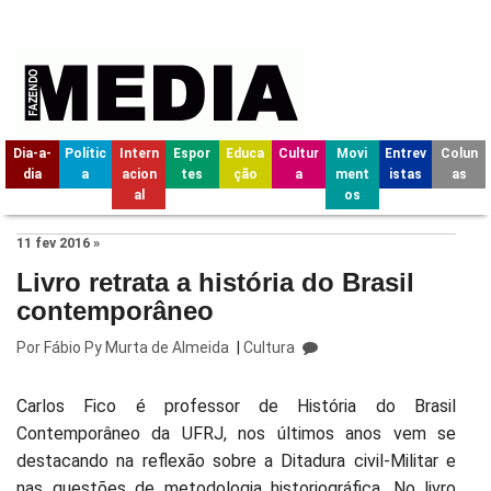
Dia-a-
Polític
Intern
Espor
Educa
Cultur
Movi
Entrev
Colun
dia
a
acion
tes
ção
a
ment
istas
as
al
os
11 fev 2016 »
Livro retrata a história do Brasil
contemporâneo
Por
Fábio Py Murta de Almeida
|
Cultura
Carlos Fico é professor de História do Brasil
Contemporâneo da UFRJ, nos últimos anos vem se
destacando na reflexão sobre a Ditadura civil-Militar e
nas questões de metodologia historiográfica. No livro