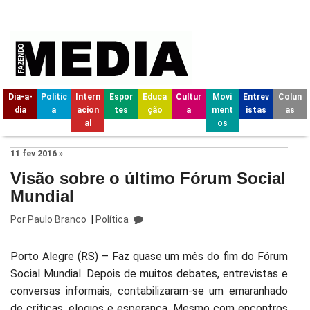
Dia-a-
Polític
Intern
Espor
Educa
Cultur
Movi
Entrev
Colun
dia
a
acion
tes
ção
a
ment
istas
as
al
os
11 fev 2016 »
Visão sobre o último Fórum Social
Mundial
Por
Paulo Branco
|
Política
Porto Alegre (RS) – Faz quase um mês do fim do Fórum
Social Mundial. Depois de muitos debates, entrevistas e
conversas informais, contabilizaram-se um emaranhado
de críticas, elogios e esperança. Mesmo com encontros