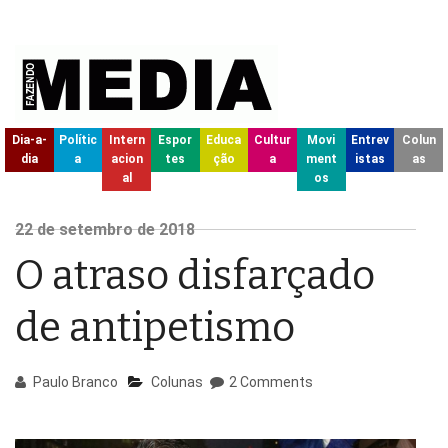
Dia-a-
Polític
Intern
Espor
Educa
Cultur
Movi
Entrev
Colun
dia
a
acion
tes
ção
a
ment
istas
as
al
os
22
de setembro de
2018
O atraso disfarçado
de antipetismo
Paulo Branco
Colunas
2 Comments