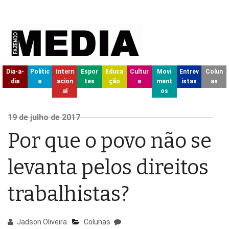
Dia-a-
Polític
Intern
Espor
Educa
Cultur
Movi
Entrev
Colun
dia
a
acion
tes
ção
a
ment
istas
as
al
os
19
de julho de
2017
Por que o povo não se
levanta pelos direitos
trabalhistas?
Jadson Oliveira
Colunas