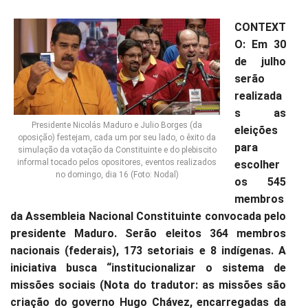
CONTEXT
O: Em 30
de julho
serão
realizada
s as
Presidente Nicolás Maduro e Julio Borges (da
eleições
oposição) festejam, cada um por seu lado, o êxito da
para
simulação da votação da Constituinte e do plebiscito
informal tocado pelos opositores, eventos realizados
escolher
no domingo, dia 16 (Foto: Nodal)
os 545
membros
da Assembleia Nacional Constituinte convocada pelo
presidente Maduro. Serão eleitos 364 membros
nacionais (federais), 173 setoriais e 8 indígenas. A
iniciativa busca “institucionalizar o sistema de
missões sociais (Nota do tradutor: as missões são
criação do governo Hugo Chávez, encarregadas da