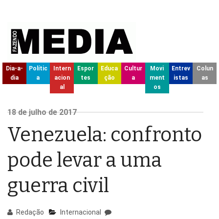
Dia-a-
Polític
Intern
Espor
Educa
Cultur
Movi
Entrev
Colun
dia
a
acion
tes
ção
a
ment
istas
as
al
os
18
de julho de
2017
Venezuela: confronto
pode levar a uma
guerra civil
Redação
Internacional