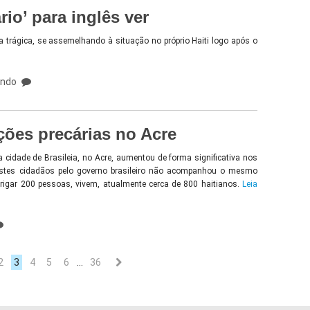
rio’ para inglês ver
 trágica, se assemelhando à situação no próprio Haiti logo após o
undo
ções precárias no Acre
cidade de Brasileia, no Acre, aumentou de forma significativa nos
 estes cidadãos pelo governo brasileiro não acompanhou o mesmo
rigar 200 pessoas, vivem, atualmente cerca de 800 haitianos.
Leia
2
3
4
5
6
…
36