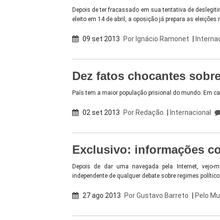
Depois de ter fracassado em sua tentativa de deslegi
eleito em 14 de abril, a oposição já prepara as eleiçõ
09 set 2013
Por
Ignácio Ramonet
|
Interna
Dez fatos chocantes sobr
País tem a maior população prisional do mundo. Em c
02 set 2013
Por
Redação
|
Internacional
Exclusivo: informações c
Depois de dar uma navegada pela Internet, vejo-m
independente de qualquer debate sobre regimes políti
27 ago 2013
Por
Gustavo Barreto
|
Pelo M