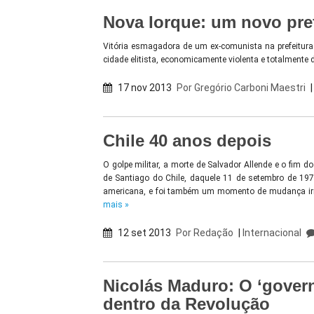
Nova Iorque: um novo prefe
Vitória esmagadora de um ex-comunista na prefeitura 
cidade elitista, economicamente violenta e totalmente d
17 nov 2013
Por
Gregório Carboni Maestri
Chile 40 anos depois
O golpe militar, a morte de Salvador Allende e o fim 
de Santiago do Chile, daquele 11 de setembro de 1973
americana, e foi também um momento de mudança irre
mais »
12 set 2013
Por
Redação
|
Internacional
Nicolás Maduro: O ‘gover
dentro da Revolução