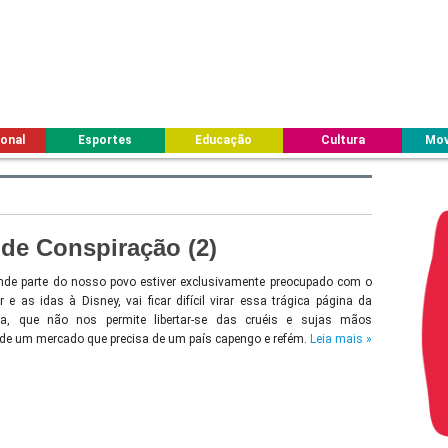
ional
Esportes
Educação
Cultura
Mov
de Conspiração (2)
de parte do nosso povo estiver exclusivamente preocupado com o
 e as idas à Disney, vai ficar difícil virar essa trágica página da
ia, que não nos permite libertar-se das cruéis e sujas mãos
de um mercado que precisa de um país capengo e refém.
Leia mais »