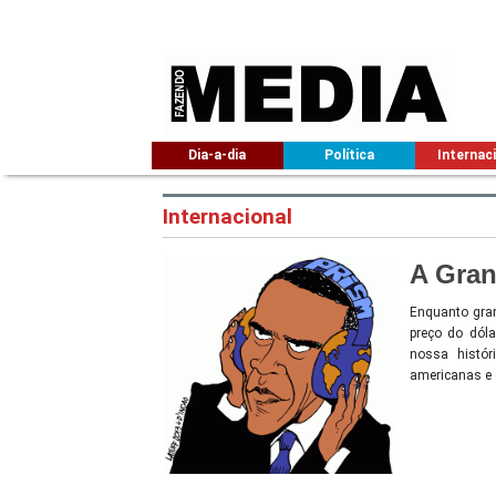
Dia-a-dia
Política
Internac
Internacional
A Gran
Enquanto gran
preço do dólar
nossa histór
americanas e 