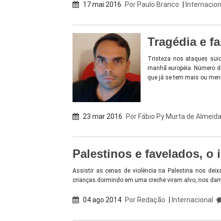
17 mai 2016
Por
Paulo Branco
|
Internacion
Tragédia e fa
Tristeza nos ataques sui
manhã européia. Número de 
que já se tem mais ou men
23 mar 2016
Por
Fábio Py Murta de Almeid
Palestinos e favelados, 
Assistir as cenas de violência na Palestina nos dei
crianças dormindo em uma creche viram alvo, nos damo
04 ago 2014
Por
Redação
|
Internacional