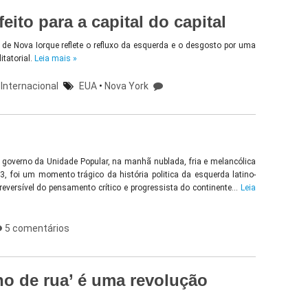
ito para a capital do capital
de Nova Iorque reflete o refluxo da esquerda e o desgosto por uma
itatorial.
Leia mais »
|
Internacional
EUA
•
Nova York
do governo da Unidade Popular, na manhã nublada, fria e melancólica
, foi um momento trágico da história politica da esquerda latino-
versível do pensamento crítico e progressista do continente…
Leia
5 comentários
no de rua’ é uma revolução