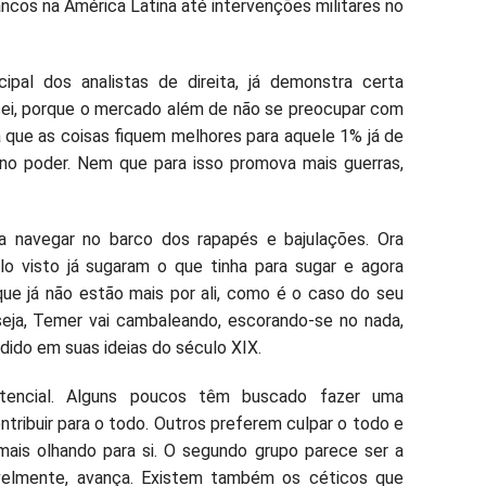
ancos na América Latina até intervenções militares no
pal dos analistas de direita, já demonstra certa
 sei, porque o mercado além de não se preocupar com
a que as coisas fiquem melhores para aquele 1% já de
 no poder. Nem que para isso promova mais guerras,
 a navegar no barco dos rapapés e bajulações. Ora
o visto já sugaram o que tinha para sugar e agora
que já não estão mais por ali, como é o caso do seu
 seja, Temer vai cambaleando, escorando-se no nada,
dido em suas ideias do século XIX.
tencial. Alguns poucos têm buscado fazer uma
ontribuir para o todo. Outros preferem culpar o todo e
amais olhando para si. O segundo grupo parece ser a
tavelmente, avança. Existem também os céticos que