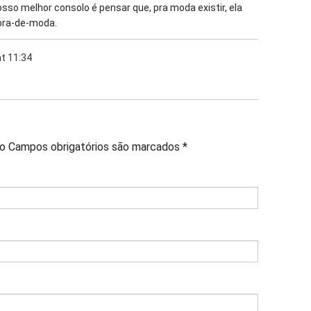
sso melhor consolo é pensar que, pra moda existir, ela
fora-de-moda.
t 11:34
do
Campos obrigatórios são marcados
*