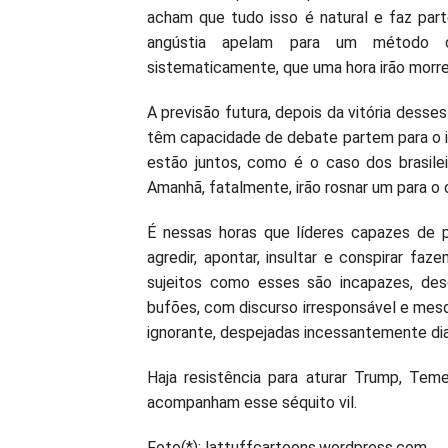
acham que tudo isso é natural e faz part
angústia apelam para um método cr
sistematicamente, que uma hora irão morre
A previsão futura, depois da vitória desse
têm capacidade de debate partem para o in
estão juntos, como é o caso dos brasile
Amanhã, fatalmente, irão rosnar um para o 
É nessas horas que líderes capazes de 
agredir, apontar, insultar e conspirar fa
sujeitos como esses são incapazes, des
bufões, com discurso irresponsável e mesq
ignorante, despejadas incessantemente dia
Haja resistência para aturar Trump, Teme
acompanham esse séquito vil.
Foto(*): lattuffcartoons.wordpress.com