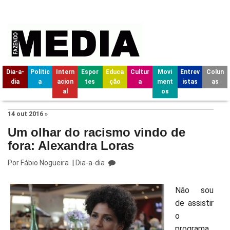
Dia-a-
Polític
Intern
Espor
Educa
Cultur
Movi
Entrev
Colun
dia
a
acion
tes
ção
a
ment
istas
as
al
os
14 out 2016 »
Um olhar do racismo vindo de
fora: Alexandra Loras
Por
Fábio Nogueira
|
Dia-a-dia
Não sou
de assistir
o
programa